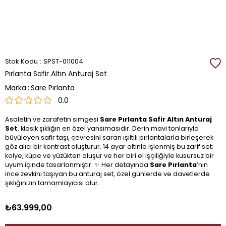
Stok Kodu
SPST-011004
Pırlanta Safir Altın Anturaj Set
Marka
:
Sare Pırlanta
0.0
Asaletin ve zarafetin simgesi
Sare Pırlanta Safir Altın Anturaj
Set
, klasik şıklığın en özel yansımasıdır. Derin mavi tonlarıyla
büyüleyen safir taşı, çevresini saran ışıltılı pırlantalarla birleşerek
göz alıcı bir kontrast oluşturur. 14 ayar altınla işlenmiş bu zarif set;
kolye, küpe ve yüzükten oluşur ve her biri el işçiliğiyle kusursuz bir
uyum içinde tasarlanmıştır. ✨ Her detayında
Sare Pırlanta
’nın
ince zevkini taşıyan bu anturaj set, özel günlerde ve davetlerde
şıklığınızın tamamlayıcısı olur.
₺63.999,00