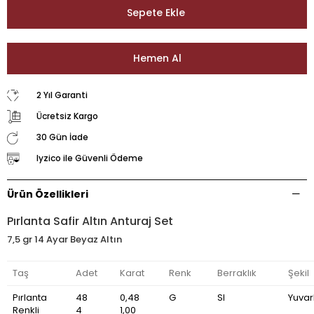
2 Yıl Garanti
Ücretsiz Kargo
30 Gün İade
Iyzico ile Güvenli Ödeme
Ürün Özellikleri
Pırlanta Safir Altın Anturaj Set
7,5 gr 14 Ayar Beyaz Altın
Taş
Adet
Karat
Renk
Berraklık
Şekil
Pırlanta
48
0,48
G
SI
Yuvar
Renkli
4
1,00