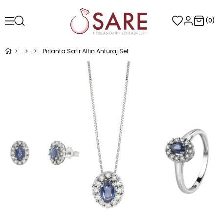
0
Pırlanta Safir Altın Anturaj Set