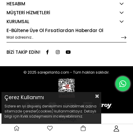
HESABIM
MÜŞTERİ HİZMETLERİ
KURUMSAL
E-Bültene Üye Ol Fırsatlardan Haberdar Ol
BİZİ TAKİP EDİN!
© 2025 sarepirlanta.com - Tüm hakları saklıdır.
Çerez Kullanımı
Sizlere en iyi alışveriş deneyimini sunabilmek adına
sitemizde çerezler(cookies) kullanmaktayız. Detaylı
bilgi için Kvkk sözleşmesini inceleyebilirsiniz.