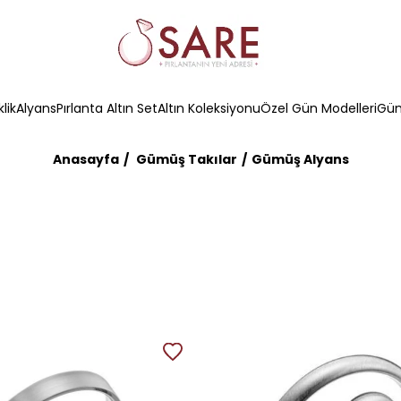
klik
Alyans
Pırlanta Altın Set
Altın Koleksiyonu
Özel Gün Modelleri
Güm
Anasayfa
Gümüş Takılar
Gümüş Alyans