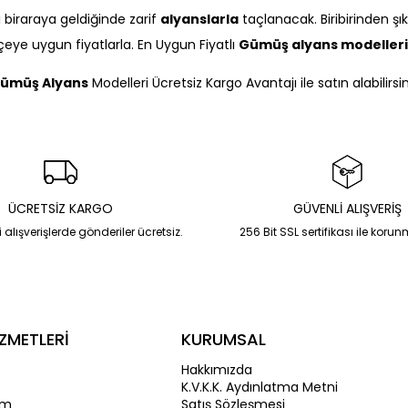
si biraraya geldiğinde zarif
alyanslarla
taçlanacak. Biribirinden şı
eye uygun fiyatlarla. En Uygun Fiyatlı
Gümüş alyans modelleri
ümüş Alyans
Modelleri Ücretsiz Kargo Avantajı ile satın alabilirsin
ÜCRETSİZ KARGO
GÜVENLİ ALIŞVERİŞ
 alışverişlerde gönderiler ücretsiz.
256 Bit SSL sertifikası ile koru
ZMETLERİ
KURUMSAL
Hakkımızda
K.V.K.K. Aydınlatma Metni
im
Satış Sözleşmesi