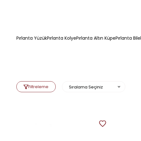
Pırlanta Yüzük
Pırlanta Kolye
Pırlanta Altın Küpe
Pırlanta Bile
Filtreleme