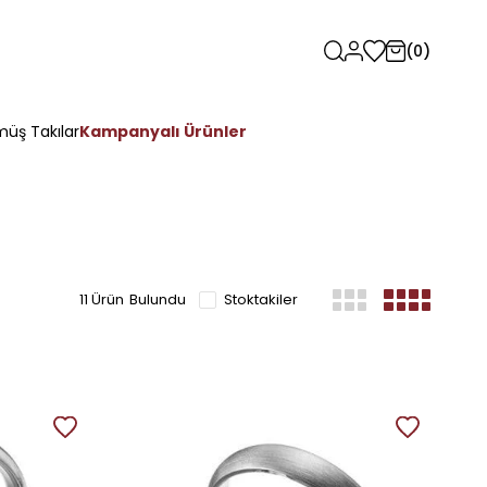
0
üş Takılar
Kampanyalı Ürünler
11 Ürün
Stoktakiler