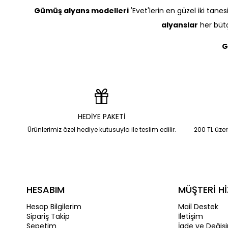
Gümüş alyans modelleri
'Evet'lerin en güzel iki tane
alyanslar
her bütç
G
HEDİYE PAKETİ
Ürünlerimiz özel hediye kutusuyla ile teslim edilir.
200 TL üzeri
HESABIM
MÜŞTERİ Hİ
Hesap Bilgilerim
Mail Destek
Sipariş Takip
İletişim
Sepetim
İade ve Değiş