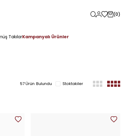
0
üş Takılar
Kampanyalı Ürünler
57 Ürün
Stoktakiler