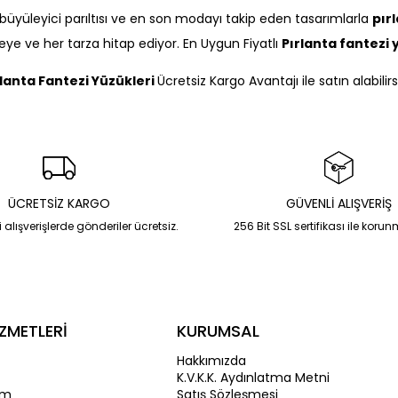
büyüleyici parıltısı ve en son modayı takip eden tasarımlarla
pır
ye ve her tarza hitap ediyor. En Uygun Fiyatlı
Pırlanta fantezi 
rlanta Fantezi Yüzükleri
Ücretsiz Kargo Avantajı ile satın alabilirs
ÜCRETSİZ KARGO
GÜVENLİ ALIŞVERİŞ
 alışverişlerde gönderiler ücretsiz.
256 Bit SSL sertifikası ile koru
ZMETLERİ
KURUMSAL
Hakkımızda
K.V.K.K. Aydınlatma Metni
im
Satış Sözleşmesi