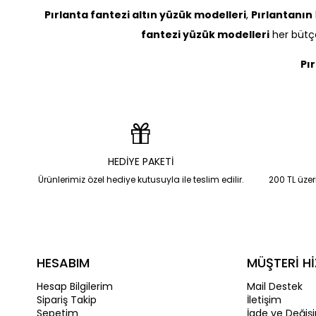
Pırlanta fantezi altın yüzük modelleri
,
Pırlantanın
fantezi yüzük modelleri
her bütçe
Pı
HEDİYE PAKETİ
Ürünlerimiz özel hediye kutusuyla ile teslim edilir.
200 TL üzeri
HESABIM
MÜŞTERİ Hİ
Hesap Bilgilerim
Mail Destek
Sipariş Takip
İletişim
Sepetim
İade ve Değiş