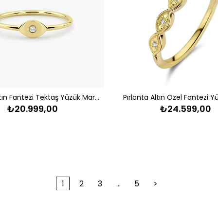
Pırlanta Altın Fantezi Tektaş Yüzük Marla
Pırlanta Altın Özel Fantezi Y
₺20.999,00
₺24.599,00
1
2
3
...
5
>