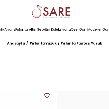
klik
Alyans
Pırlanta Altın Set
Altın Koleksiyonu
Özel Gün Modelleri
Güm
Anasayfa
Pırlanta Yüzük
Pırlanta Fantezi Yüzük