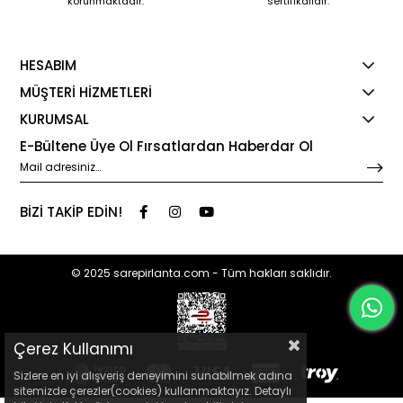
korunmaktadır.
sertifikalıdır.
HESABIM
MÜŞTERİ HİZMETLERİ
KURUMSAL
E-Bültene Üye Ol Fırsatlardan Haberdar Ol
BİZİ TAKİP EDİN!
© 2025 sarepirlanta.com - Tüm hakları saklıdır.
Çerez Kullanımı
Sizlere en iyi alışveriş deneyimini sunabilmek adına
sitemizde çerezler(cookies) kullanmaktayız. Detaylı