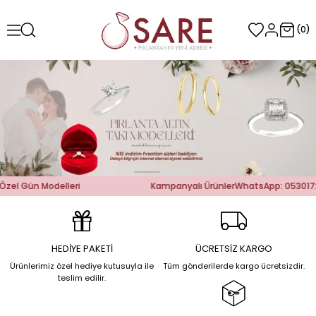
0
ün Modelleri
Kampanyalı Ürünler
WhatsApp: 05301725971
P
HEDİYE PAKETİ
ÜCRETSİZ KARGO
Ürünlerimiz özel hediye kutusuyla ile
Tüm gönderilerde kargo ücretsizdir.
teslim edilir.