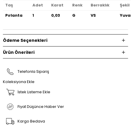
Taş
Adet
Karat
Renk
Berraklık
Şekil
Pırlanta
1
0,03
G
VS
Yuva
Ödeme Seçenekleri
Ürün Önerileri
Telefonla Sipariş
Koleksiyona Ekle
İstek Listeme Ekle
Fiyat Düşünce Haber Ver
Kargo Bedava