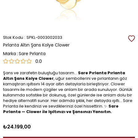
Stok Kodu
SPKL-0003002033
Pırlanta Altın Şans Kolye Clower
Marka
:
Sare Pırlanta
0.0
Şans ve zarafetin buluştuğu tasarım…
Sare Pırlanta Pırlanta
Altın Şans Kolye Clower
, uğur sembollerini ve pırlantanın göz
kamaştıran ışıltısını 14 ayar altın detaylarla birleştiriyor. Clower
tasarımı ile modern çizgiler ve anlam bir arada sunuluyor. Günlük
kullanımda sofistike bir dokunuş, özel günlerde ise anlam dolu bir
hediye alternatifi sunar. Her adımda şıklık, her detayda ışıltı… Sare
Pırlanta ile kendinizi ve sevdiklerinizi özel hissettirin. ✨
Sare
Pırlanta — Clower ile Işıltınızı ve Şansınızı Yansıtın.
₺24.199,00