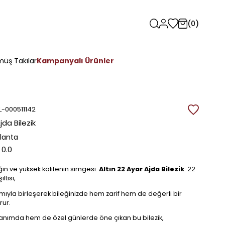
0
üş Takılar
Kampanyalı Ürünler
L-000511142
jda Bilezik
rlanta
0.0
ğın ve yüksek kalitenin simgesi:
Altın 22 Ayar Ajda Bilezik
. 22
ıltısı,
mıyla birleşerek bileğinizde hem zarif hem de değerli bir
rur.
anımda hem de özel günlerde öne çıkan bu bilezik,