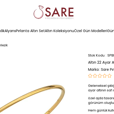
klik
Alyans
Pırlanta Altın Set
Altın Koleksiyonu
Özel Gün Modelleri
Güm
ilezik
Stok Kodu
SPB
Altın 22 Ayar A
Marka
:
Sare Pı
Geleneksel şıklı
ayar altının saf ış
özel ajda tasarı
görünüm oluştu
Hem günlük kull