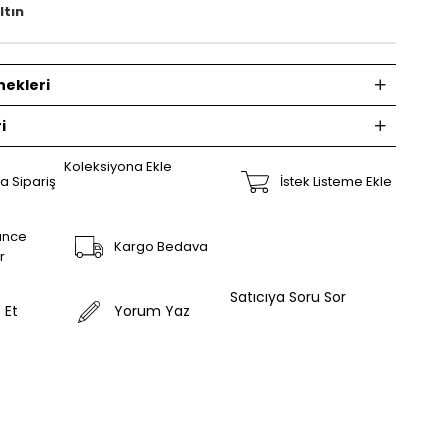
ltın
ekleri
i
Koleksiyona Ekle
a Sipariş
İstek Listeme Ekle
ünce
Kargo Bedava
r
Satıcıya Soru Sor
 Et
Yorum Yaz