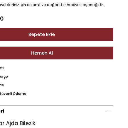
vdikleriniz için anlamlı ve değerli bir hediye seçeneğidir.
00
nti
Kargo
ade
e Güvenli Ödeme
ri
ar Ajda Bilezik