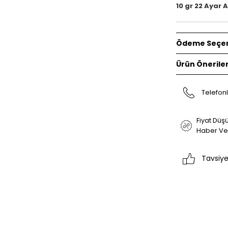
10 gr 22 Ayar A
Ödeme Seçen
Ürün Öneriler
Telefonl
Fiyat Düş
Haber Ve
Tavsiye