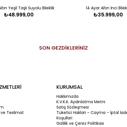
ltın Yeşil Taşlı Suyolu Bileklik
14 Ayar Altın İnci Bilek
₺48.999,00
₺35.999,00
SON GEZDİKLERİNİZ
ZMETLERİ
KURUMSAL
Hakkımızda
K.V.K.K. Aydınlatma Metni
im
Satış Sözleşmesi
 ve Teslimat
Tüketici Haklari – Cayma – İptal İad
Koşullari
Gizlilik ve Çerez Politikası