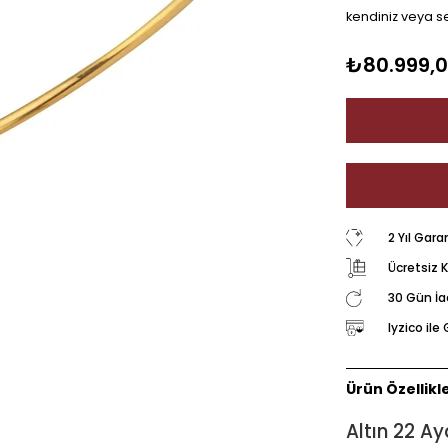
kendiniz veya se
₺80.999,
2 Yıl Gara
Ücretsiz 
30 Gün İ
Iyzico il
Ürün Özellikle
Altın 22 Ay