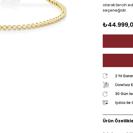
olarak tercih edi
seçeneğidir.
₺44.999,
2 Yıl Gara
Ücretsiz 
30 Gün İ
Iyzico il
Ürün Özellikle