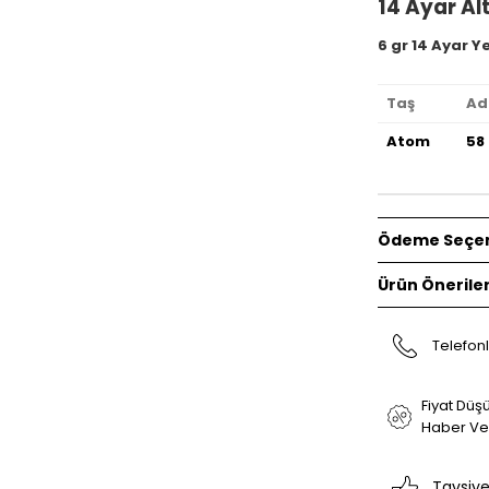
14 Ayar Alt
6 gr 14 Ayar Ye
Taş
Ad
Atom
58
Ödeme Seçen
Ürün Öneriler
Telefonl
Fiyat Düş
Haber Ve
Tavsiye