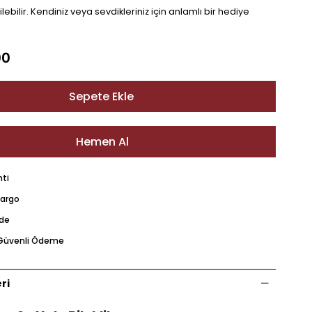
lebilir. Kendiniz veya sevdikleriniz için anlamlı bir hediye
00
nti
Kargo
ade
e Güvenli Ödeme
ri