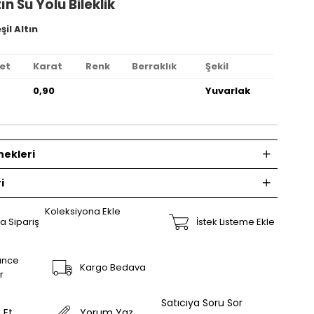
ın Su Yolu Bileklik
şil Altın
et
Karat
Renk
Berraklık
Şekil
0,90
Yuvarlak
ekleri
i
Koleksiyona Ekle
a Sipariş
İstek Listeme Ekle
ünce
Kargo Bedava
r
Satıcıya Soru Sor
 Et
Yorum Yaz