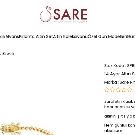
klik
Alyans
Pırlanta Altın Set
Altın Koleksiyonu
Özel Gün Modelleri
Güm
 Bileklik
Stok Kodu
SPB
14 Ayar Altın S
Marka
:
Sare Pı
Zarafetin klasik
hazırlanan su yo
altının ışıltısıy
Hem günlük komb
aksesuar