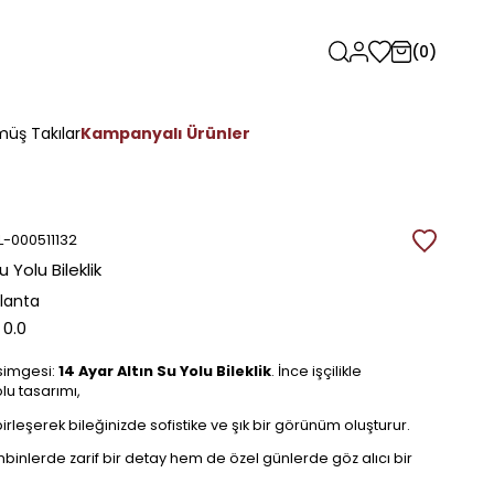
0
üş Takılar
Kampanyalı Ürünler
L-000511132
u Yolu Bileklik
rlanta
0.0
 simgesi:
14 Ayar Altın Su Yolu Bileklik
. İnce işçilikle
lu tasarımı,
la birleşerek bileğinizde sofistike ve şık bir görünüm oluşturur.
inlerde zarif bir detay hem de özel günlerde göz alıcı bir