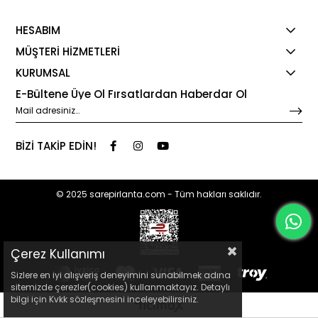
HESABIM
MÜŞTERİ HİZMETLERİ
KURUMSAL
E-Bültene Üye Ol Fırsatlardan Haberdar Ol
BİZİ TAKİP EDİN!
© 2025 sarepirlanta.com - Tüm hakları saklıdır.
Çerez Kullanımı
Sizlere en iyi alışveriş deneyimini sunabilmek adına
sitemizde çerezler(cookies) kullanmaktayız. Detaylı
bilgi için Kvkk sözleşmesini inceleyebilirsiniz.